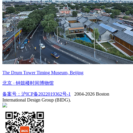
The Drum Tower Timing Museum, Beijing
北京 · 钟鼓楼时间博物馆
备案号：沪ICP备2022019362号-1
2004-2026 Boston
International Design Group (BIDG).