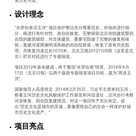
复历史河道。
设计理念
“水穿街巷话玉河” 项目保护整治充分尊重历史，对地块进行细
分，根进行有针对性、差别化恢复。完整保留北京传统建筑暨四
合院的建筑细部，对文保建筑、重要宅院做了完整的修复和保
留，复建河道两侧明清风格的四合院群落，恢复了原有历史肌
理。共恢复河道总长1070米。北京卫视20121109期《这里是北
京》栏目对此进行了专题报道。
项目2012年基本建成，终于重现“水穿街巷”情景。2014年6月
17日《北京日报》以两个版面专题报道项目历程，题为“再造玉
河”。
国家领导人高度肯定 2014年2月25日，习近平主席来到玉河，
察看玉河历史文化风貌保护工作展览和河堤遗址，沿河步行考察
河道恢复、四合院复建情况，对这一项目给予充分肯定。提
出“历史文化是城市的灵魂，要像爱惜自己的生命一样保护好城
市历史文化遗产。”
项目亮点