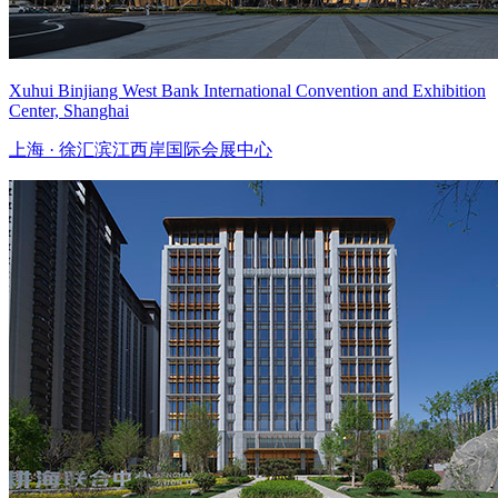
Xuhui Binjiang West Bank International Convention and Exhibition
Center, Shanghai
上海 · 徐汇滨江西岸国际会展中心